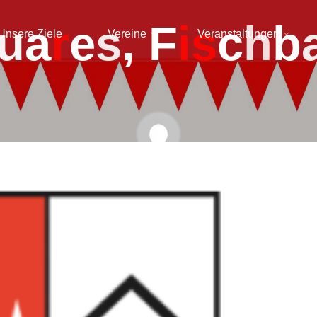
u
a
r
e
s
,
F
i
s
c
h
b
Unsere Ziele
Vereine
Veranstaltungen
admin