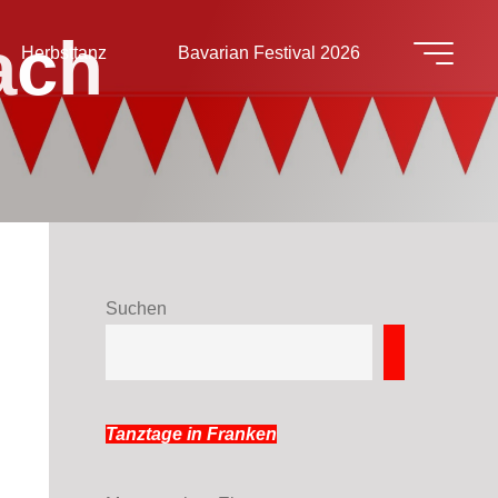
a
c
h
Herbsttanz
Bavarian Festival 2026
Suchen
Suchen
Tanztage in Franken