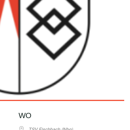
WO
TSV Fischbach (Nbg)