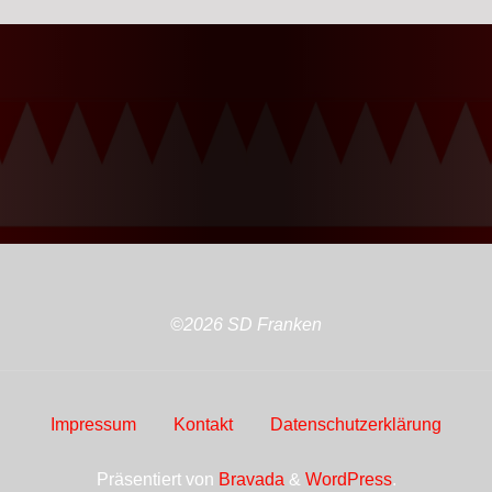
©2026 SD Franken
Impressum
Kontakt
Datenschutzerklärung
Präsentiert von
Bravada
&
WordPress
.