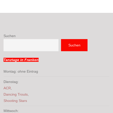
Suchen
Suchen
Tanztage in Franken
Montag: ohne Eintrag
Dienstag:
ACR
,
Dancing Trouts
,
Shooting Stars
Mittwoch: