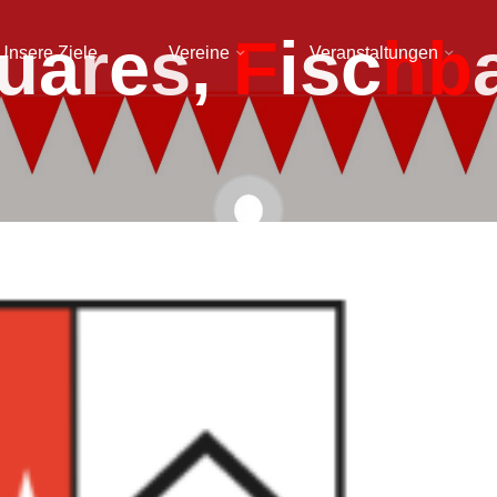
u
a
r
e
s
,
F
i
s
c
h
b
Unsere Ziele
Vereine
Veranstaltungen
admin