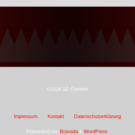
©2026 SD Franken
Impressum
Kontakt
Datenschutzerklärung
Präsentiert von
Bravada
&
WordPress
.