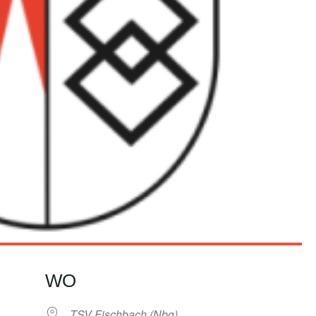
WO
TSV Fischbach (Nbg)