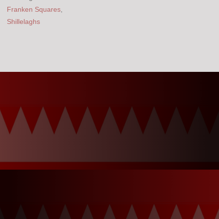
Franken Squares
,
Shillelaghs