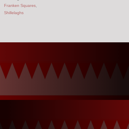
Franken Squares
,
Shillelaghs