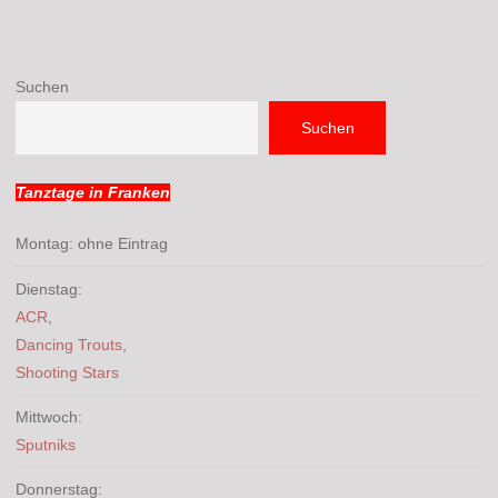
Suchen
Suchen
Tanztage in Franken
Montag: ohne Eintrag
Dienstag:
ACR
,
Dancing Trouts
,
Shooting Stars
Mittwoch:
Sputniks
Donnerstag: