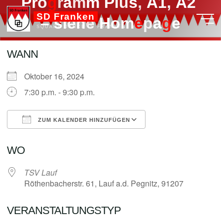
P
r
o
g
g
r
a
m
m
P
l
u
s
,
A
1
,
A
2
Zum
SD Franken
Inhalt
–
s
i
e
h
e
H
o
m
e
e
p
a
g
g
e
SQUARE DANCE IN FRANKEN
springen
WANN
Oktober 16, 2024
admin
7:30 p.m. - 9:30 p.m.
ZUM KALENDER HINZUFÜGEN
ICS herunterladen
Google Kalender
WO
TSV Lauf
Röthenbacherstr. 61, Lauf a.d. Pegnitz, 91207
VERANSTALTUNGSTYP