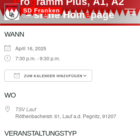
P
P
r
o
g
g
r
a
m
m
P
l
u
s
,
A
1
,
A
2
Zum
SD Franken
Inhalt
–
s
i
e
e
h
e
H
o
m
e
e
p
a
g
e
SQUARE DANCE IN FRANKEN
springen
WANN
April 16, 2025
admin
7:30 p.m. - 9:30 p.m.
ZUM KALENDER HINZUFÜGEN
ICS herunterladen
Google Kalender
WO
TSV Lauf
Röthenbacherstr. 61, Lauf a.d. Pegnitz, 91207
VERANSTALTUNGSTYP