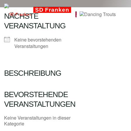
Zum
SD Franken
Inhalt
NÄCHSTE
SQUARE DANCE IN FRANKEN
springen
VERANSTALTUNG
Keine bevorstehenden
Veranstaltungen
BESCHREIBUNG
BEVORSTEHENDE
VERANSTALTUNGEN
Keine Veranstaltungen in dieser
Kategorie