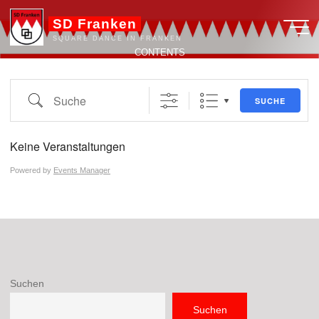
Zum
SD Franken
Inhalt
SQUARE DANCE IN FRANKEN
springen
CONTENTS
Suche
SUCHE
Keine Veranstaltungen
Powered by
Events Manager
Suchen
Suchen