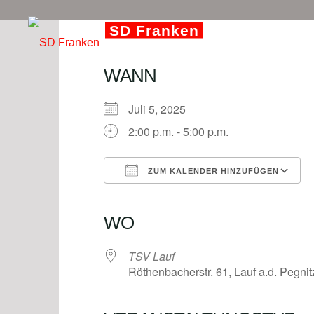
Zum
SD Franken
Inhalt
springen
SQUARE DANCE IN FRANKEN
WANN
Juli 5, 2025
2:00 p.m. - 5:00 p.m.
ZUM KALENDER HINZUFÜGEN
ICS herunterladen
Google Kalender
iCalendar
Office 365
Outlook L
WO
TSV Lauf
Röthenbacherstr. 61, Lauf a.d. Pegni