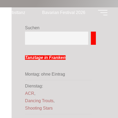
Herbsttanz
Bavarian Festival 2026
Suchen
Suchen
Tanztage in Franken
Montag: ohne Eintrag
Dienstag:
ACR
,
Dancing Trouts
,
Shooting Stars