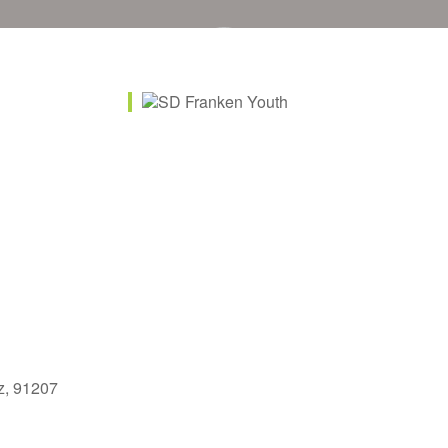
Unsere Ziele
Vereine
Veranstaltungen
Sarah
ive
tz, 91207