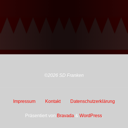
©2026 SD Franken
Impressum
Kontakt
Datenschutzerklärung
Präsentiert von
Bravada
&
WordPress
.