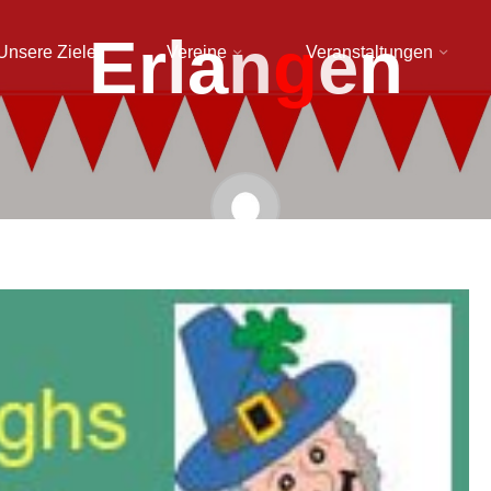
E
r
l
a
n
g
e
n
Unsere Ziele
Vereine
Veranstaltungen
Sarah