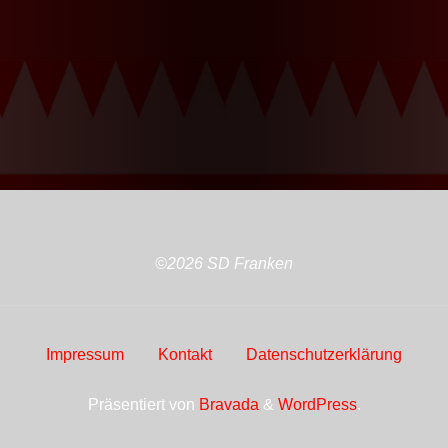
©2026 SD Franken
Impressum
Kontakt
Datenschutzerklärung
Präsentiert von
Bravada
&
WordPress
.