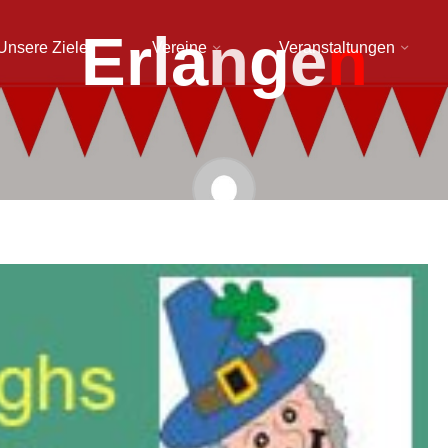
E
r
l
a
n
g
e
n
Unsere Ziele
Vereine
Veranstaltungen
Sarah