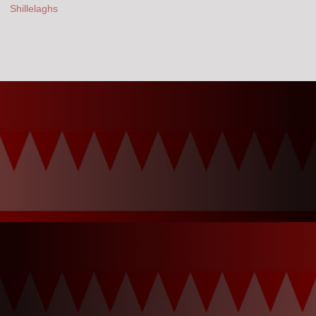
Shillelaghs