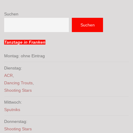
Suchen
Suchen
Tanztage in Franken
Montag: ohne Eintrag
Dienstag:
ACR
,
Dancing Trouts
,
Shooting Stars
Mittwoch:
Sputniks
Donnerstag:
Shooting Stars