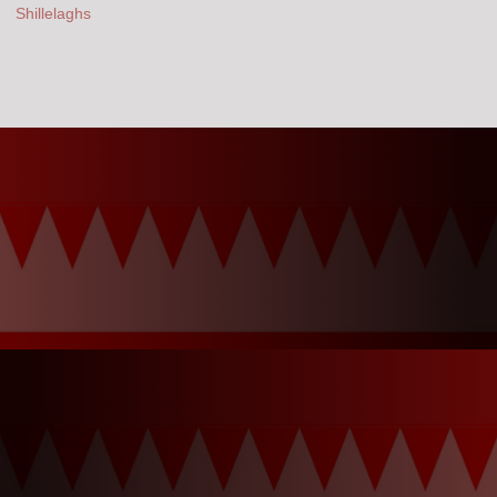
Shillelaghs