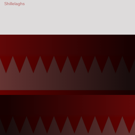
Shillelaghs