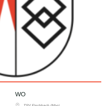
WO
TSV Fischbach (Nbg)