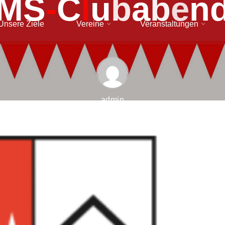
M
S
-
C
l
u
b
a
b
e
n
Unsere Ziele
Vereine
Veranstaltungen
admin