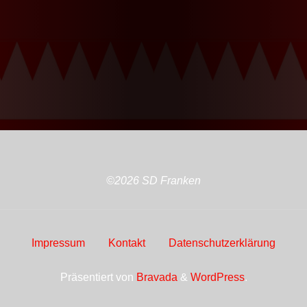
©2026 SD Franken
Impressum
Kontakt
Datenschutzerklärung
Präsentiert von
Bravada
&
WordPress
.