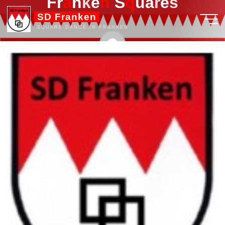
F
r
a
n
k
e
n
n
S
q
q
u
a
r
e
s
Zum
SD Franken
Inhalt
SQUARE DANCE IN FRANKEN
springen
admin