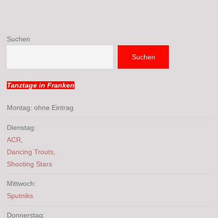
Suchen
Suchen
Tanztage in Franken
Montag: ohne Eintrag
Dienstag:
ACR
,
Dancing Trouts
,
Shooting Stars
Mittwoch:
Sputniks
Donnerstag: