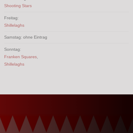
Shooting Stars
Freitag:
Shillelaghs
Samstag: ohne Eintrag
Sonntag:
Franken Squares
,
Shillelaghs