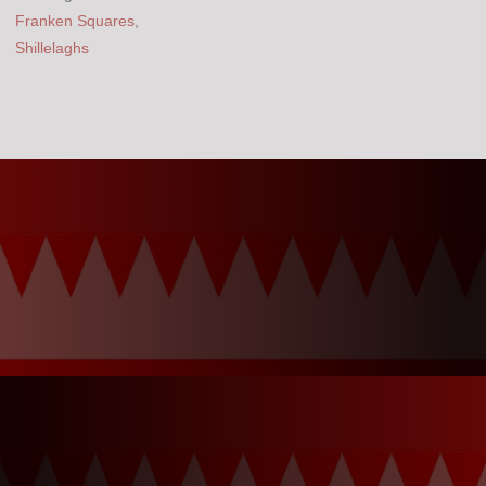
Franken Squares
,
Shillelaghs