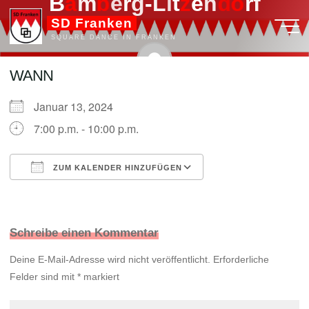
B
a
a
m
b
b
e
r
g
-
L
i
t
z
z
e
n
d
d
o
o
r
f
Zum
SD Franken
Inhalt
SQUARE DANCE IN FRANKEN
springen
WANN
admin
Januar 13, 2024
7:00 p.m. - 10:00 p.m.
ZUM KALENDER HINZUFÜGEN
ICS herunterladen
Google Kalender
Schreibe einen Kommentar
Deine E-Mail-Adresse wird nicht veröffentlicht.
Erforderliche
Felder sind mit
*
markiert