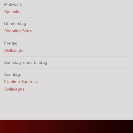
Mittwoch:
Sputniks
Donnerstag:
Shooting Stars
Freitag:
Shillelaghs
Samstag: ohne Eintrag
Sonntag:
Franken Squares
,
Shillelaghs