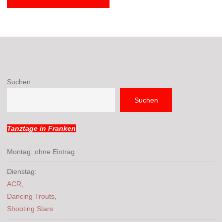
Suchen
Suchen
Tanztage in Franken
Montag: ohne Eintrag
Dienstag:
ACR
,
Dancing Trouts
,
Shooting Stars