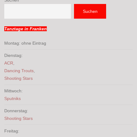
Suchen
Tanztage in Franken
Montag: ohne Eintrag
Dienstag:
ACR
,
Dancing Trouts
,
Shooting Stars
Mittwoch:
Sputniks
Donnerstag:
Shooting Stars
Freitag: