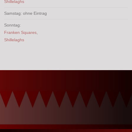
Shillelaghs
Samstag: ohne Eintrag
Sonntag:
Franken Squares
,
Shillelaghs