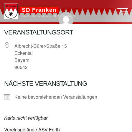
Zum
SD Franken
Inhalt
SQUARE DANCE IN FRANKEN
springen
VERANSTALTUNGSORT
admin
Albrecht-Dürer-Straße 15
Eckental
Bayern
90542
NÄCHSTE VERANSTALTUNG
Keine bevorstehenden Veranstaltungen
Karte nicht verfügbar
Vereinsgelände ASV Forth