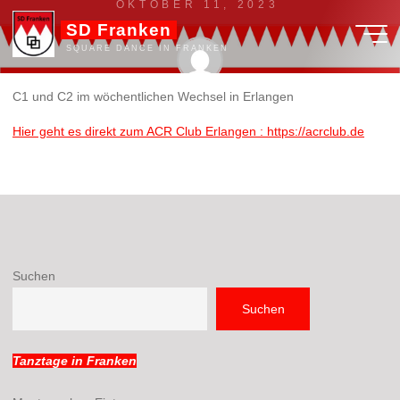
OKTOBER 11, 2023
Zum
SD Franken
Inhalt
SQUARE DANCE IN FRANKEN
springen
C1 und C2 im wöchentlichen Wechsel in Erlangen
admin
Hier geht es direkt zum ACR Club Erlangen : https://acrclub.de
C1 (ungerade KW) und C2 (gerade KW) im Wechsel in
Erlangen
Suchen
Suchen
Tanztage in Franken