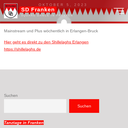
Zum
OKTOBER 5, 2023
SD Franken
Inhalt
SQUARE DANCE IN FRANKEN
springen
Mainstream und Plus wöchentlich in Erlangen-Bruck
admin
Hier geht es direkt zu den Shillelaghs Erlangen
https://shillelaghs.de
Mainstream und Plus wöchentlich in Erlangen-Bruck
Suchen
Suchen
Tanztage in Franken