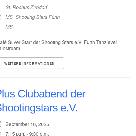
St. Rochus Zirndorf
MS
Shooting Stars Fürth
MS
afé Silver Star“ der Shooting Stars e.V. Fürth Tanzlevel
instream
WEITERE INFORMATIONEN
lus Clubabend der
hootingstars e.V.
September 16, 2025
7:15 p.m. - 9:30 p.m.