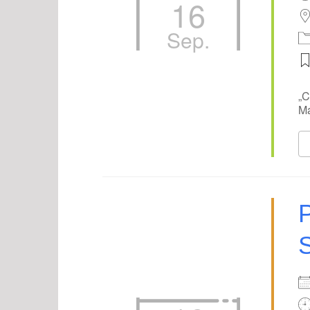
16
Sep.
„C
Ma
P
S