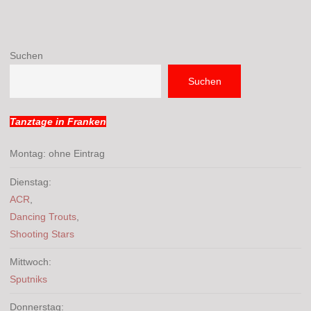
Suchen
Suchen
Tanztage in Franken
Montag: ohne Eintrag
Dienstag:
ACR
,
Dancing Trouts
,
Shooting Stars
Mittwoch:
Sputniks
Donnerstag: