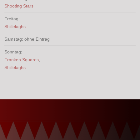
Shooting Stars
Freitag:
Shillelaghs
Samstag: ohne Eintrag
Sonntag:
Franken Squares
,
Shillelaghs