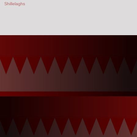
Shillelaghs