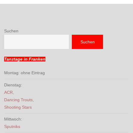
Suchen
Suchen
Tanztage in Franken
Montag: ohne Eintrag
Dienstag:
ACR
,
Dancing Trouts
,
Shooting Stars
Mittwoch:
Sputniks