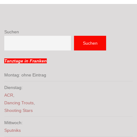
Suchen
Suchen
Tanztage in Franken
Montag: ohne Eintrag
Dienstag:
ACR
,
Dancing Trouts
,
Shooting Stars
Mittwoch:
Sputniks