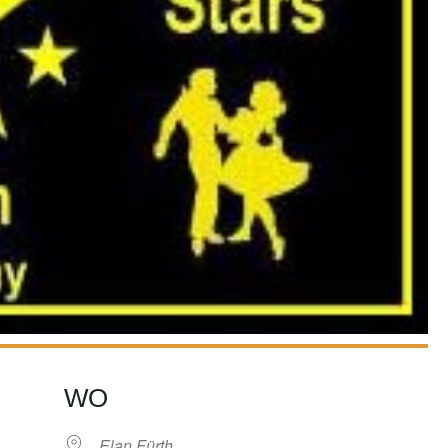
WO
Elan Fürth