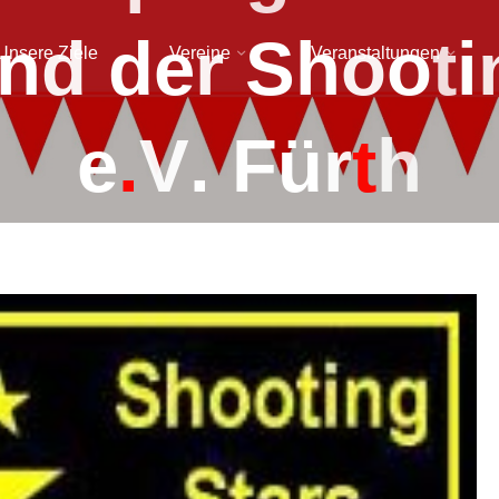
n
d
d
e
r
S
h
o
o
t
i
Unsere Ziele
Vereine
Veranstaltungen
e
.
V
.
F
ü
r
t
h
admin