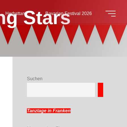
n
g
S
t
a
r
s
Herbsttanz
Bavarian Festival 2026
Suchen
Suchen
Tanztage in Franken