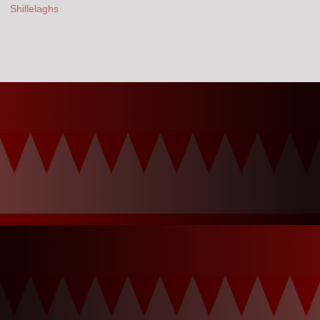
Shillelaghs