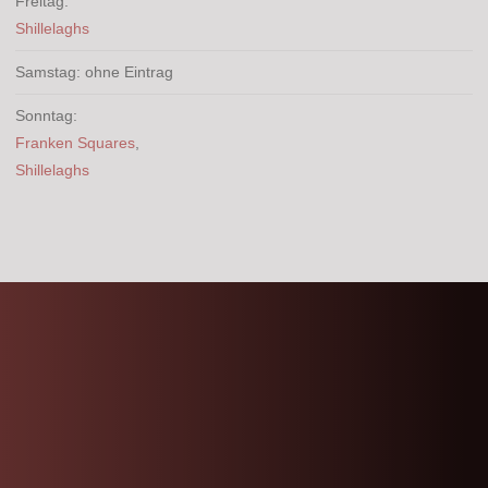
Freitag:
Shillelaghs
Samstag: ohne Eintrag
Sonntag:
Franken Squares
,
Shillelaghs