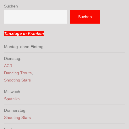
Suchen
Suchen
Tanztage in Franken
Montag: ohne Eintrag
Dienstag:
ACR
,
Dancing Trouts
,
Shooting Stars
Mittwoch:
Sputniks
Donnerstag:
Shooting Stars