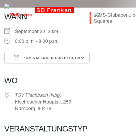
Zum
SD Franken
Inhalt
WANN
SQUARE DANCE IN FRANKEN
springen
September 22, 2024
admin
6:00 p.m. - 8:00 p.m.
ZUM KALENDER HINZUFÜGEN
ICS herunterladen
Google Kalender
iCalendar
Office 365
Outlook Live
WO
TSV Fischbach (Nbg)
Fischbacher Hauptstr. 250,
Nürnberg, 90475
VERANSTALTUNGSTYP