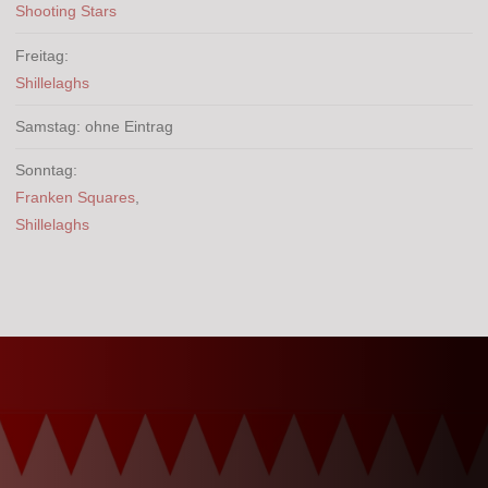
Shooting Stars
Freitag:
Shillelaghs
Samstag: ohne Eintrag
Sonntag:
Franken Squares
,
Shillelaghs