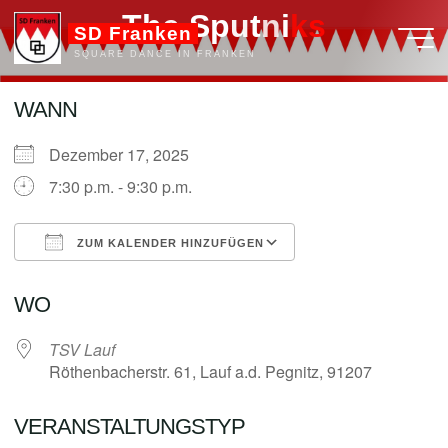
Zum
T
h
e
S
p
u
t
n
i
k
s
s
SD Franken
Inhalt
SQUARE DANCE IN FRANKEN
springen
WANN
Dezember 17, 2025
admin
7:30 p.m. - 9:30 p.m.
ZUM KALENDER HINZUFÜGEN
ICS herunterladen
Google Kalender
WO
TSV Lauf
Röthenbacherstr. 61, Lauf a.d. Pegnitz, 91207
VERANSTALTUNGSTYP