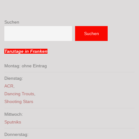
Suchen
Suchen
Tanztage in Franken
Montag: ohne Eintrag
Dienstag:
ACR
,
Dancing Trouts
,
Shooting Stars
Mittwoch:
Sputniks
Donnerstag: