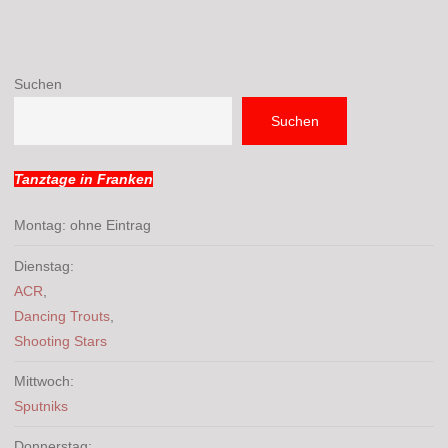
Suchen
Suchen
Tanztage in Franken
Montag: ohne Eintrag
Dienstag:
ACR
,
Dancing Trouts
,
Shooting Stars
Mittwoch:
Sputniks
Donnerstag: