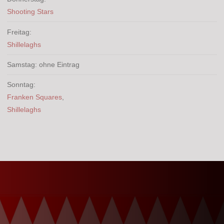
Shooting Stars
Freitag:
Shillelaghs
Samstag: ohne Eintrag
Sonntag:
Franken Squares
,
Shillelaghs