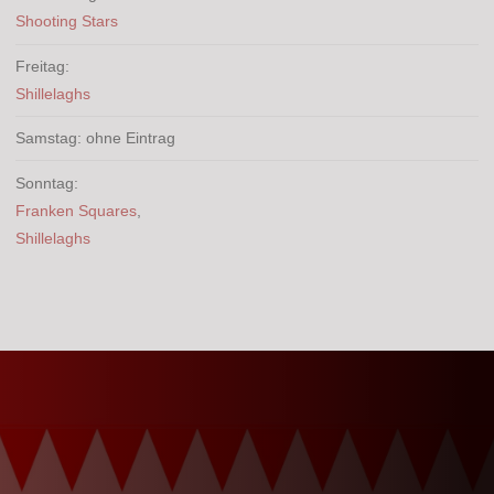
Shooting Stars
Freitag:
Shillelaghs
Samstag: ohne Eintrag
Sonntag:
Franken Squares
,
Shillelaghs