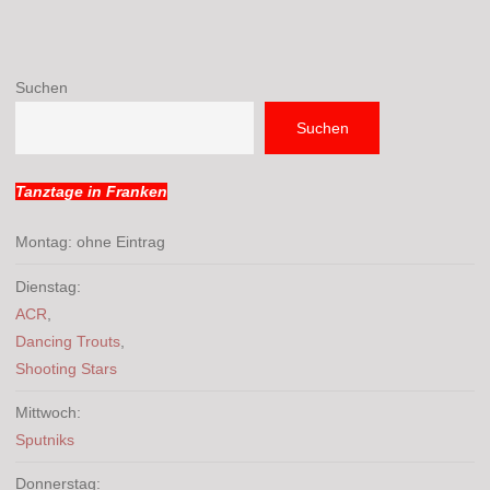
Suchen
Suchen
Tanztage in Franken
Montag: ohne Eintrag
Dienstag:
ACR
,
Dancing Trouts
,
Shooting Stars
Mittwoch:
Sputniks
Donnerstag: