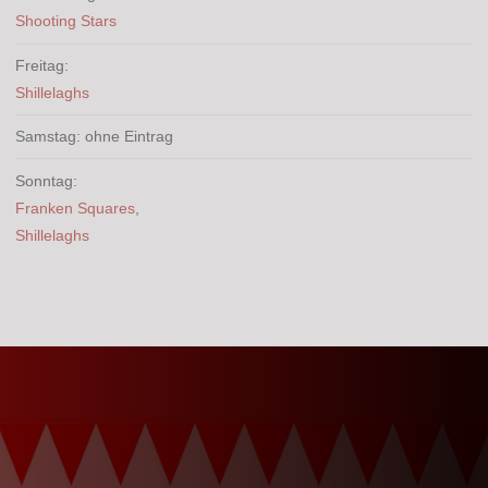
Shooting Stars
Freitag:
Shillelaghs
Samstag: ohne Eintrag
Sonntag:
Franken Squares
,
Shillelaghs