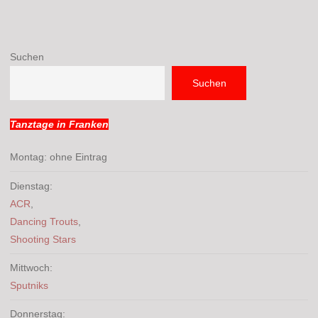
Suchen
Suchen
Tanztage in Franken
Montag: ohne Eintrag
Dienstag:
ACR
,
Dancing Trouts
,
Shooting Stars
Mittwoch:
Sputniks
Donnerstag: