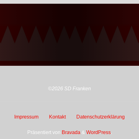
©2026 SD Franken
Impressum
Kontakt
Datenschutzerklärung
Präsentiert von
Bravada
&
WordPress
.