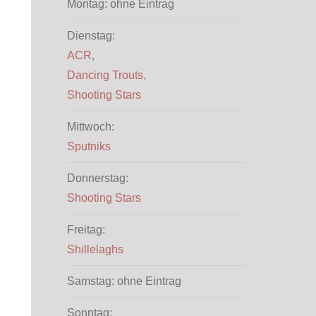
Office 365
Outlook Live
Montag: ohne Eintrag
Dienstag:
ACR
,
Dancing Trouts
,
Shooting Stars
Mittwoch:
Sputniks
Donnerstag:
Shooting Stars
Freitag:
Shillelaghs
Samstag: ohne Eintrag
Sonntag: