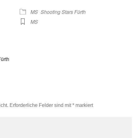
Google Kalender
iCalendar
MS
Shooting Stars Fürth
MS
Fürth
cht.
Erforderliche Felder sind mit
*
markiert