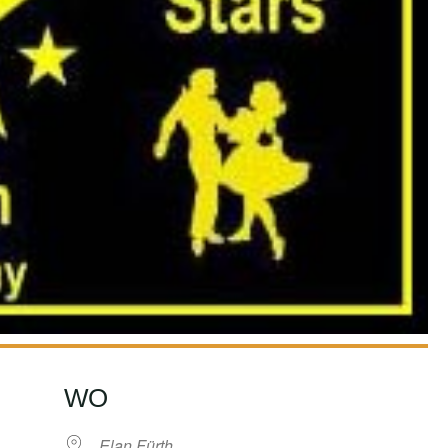
WO
Elan Fürth