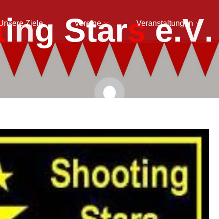
t
i
n
g
S
t
a
r
s
e
.
V
.
Unsere Ziele
Vereine
Veranstaltungen
admin