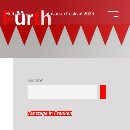
F
ü
r
t
h
Herbsttanz
Bavarian Festival 2026
Suchen
Suchen
Tanztage in Franken