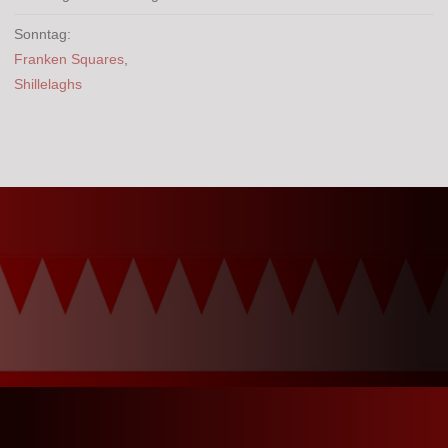
Sonntag:
Franken Squares
,
Shillelaghs