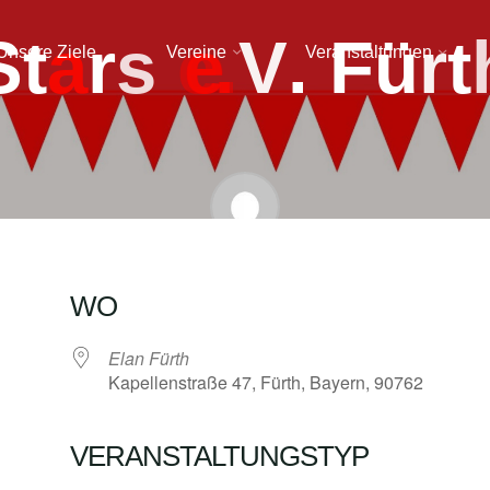
S
t
a
r
s
e
e
.
.
V
.
F
ü
r
t
Unsere Ziele
Vereine
Veranstaltungen
admin
WO
Elan Fürth
Kapellenstraße 47, Fürth, Bayern, 90762
VERANSTALTUNGSTYP