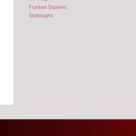
Franken Squares
,
Shillelaghs