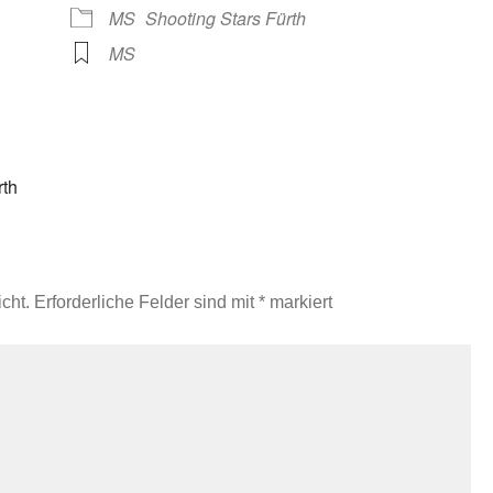
Google Kalender
iCalendar
MS
Shooting Stars Fürth
MS
rth
cht.
Erforderliche Felder sind mit
*
markiert