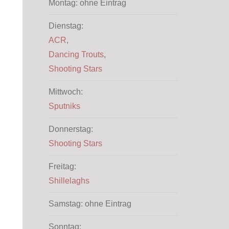
Office 365
Outlook Live
Montag: ohne Eintrag
Dienstag:
ACR
,
Dancing Trouts
,
Shooting Stars
Mittwoch:
Sputniks
Donnerstag:
Shooting Stars
Freitag:
Shillelaghs
Samstag: ohne Eintrag
Sonntag: