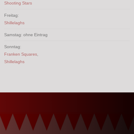
Shooting Stars
Freitag:
Shillelaghs
Samstag: ohne Eintrag
Sonntag:
Franken Squares
,
Shillelaghs