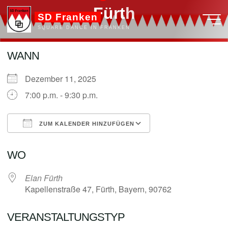
Zum
F
ü
r
t
h
SD Franken
Inhalt
SQUARE DANCE IN FRANKEN
springen
WANN
Dezember 11, 2025
admin
7:00 p.m. - 9:30 p.m.
ZUM KALENDER HINZUFÜGEN
ICS herunterladen
Google Kalender
WO
Elan Fürth
Kapellenstraße 47, Fürth, Bayern, 90762
VERANSTALTUNGSTYP