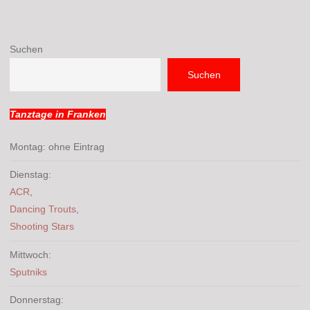
Suchen
Suchen
Tanztage in Franken
Montag: ohne Eintrag
Dienstag:
ACR
,
Dancing Trouts
,
Shooting Stars
Mittwoch:
Sputniks
Donnerstag: