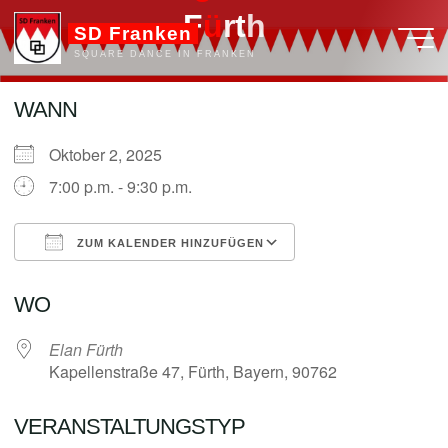
Zum
F
ü
ü
r
t
h
SD Franken
Inhalt
SQUARE DANCE IN FRANKEN
springen
WANN
Oktober 2, 2025
admin
7:00 p.m. - 9:30 p.m.
ZUM KALENDER HINZUFÜGEN
ICS herunterladen
Google Kalender
WO
Elan Fürth
Kapellenstraße 47, Fürth, Bayern, 90762
VERANSTALTUNGSTYP