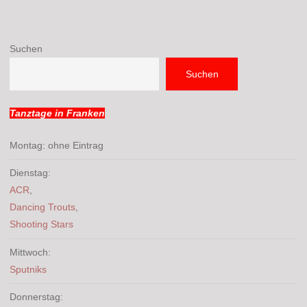
Suchen
Suchen
Tanztage in Franken
Montag: ohne Eintrag
Dienstag:
ACR
,
Dancing Trouts
,
Shooting Stars
Mittwoch:
Sputniks
Donnerstag: