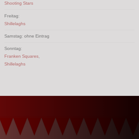
Shooting Stars
Freitag:
Shillelaghs
Samstag: ohne Eintrag
Sonntag:
Franken Squares
,
Shillelaghs