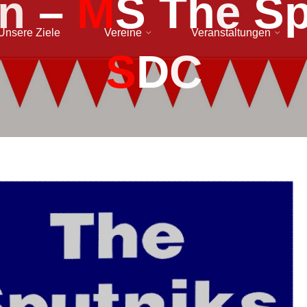
n
–
M
S
T
h
e
S
Unsere Ziele
Vereine
Veranstaltungen
S
D
C
admin