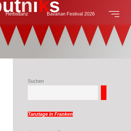
p
u
t
n
i
k
s
Herbsttanz
Bavarian Festival 2026
Suchen
Suchen
Tanztage in Franken