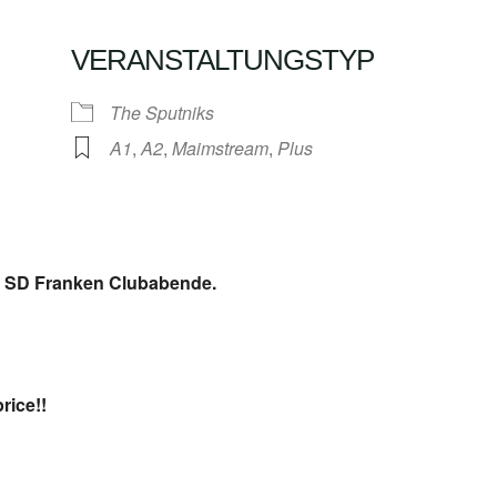
VERANSTALTUNGSTYP
Google Kalender
iCalendar
The Sputniks
A1
,
A2
,
Maimstream
,
Plus
 SD Franken Clubabende.
ice!!