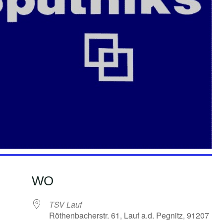
WO
TSV Lauf
Röthenbacherstr. 61, Lauf a.d. Pegnitz, 91207