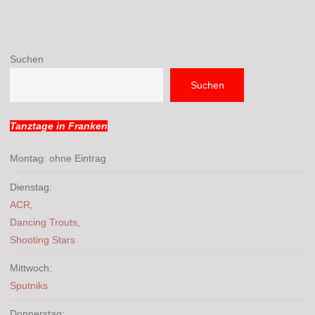
Suchen
Suchen
Tanztage in Franken
Montag: ohne Eintrag
Dienstag:
ACR
,
Dancing Trouts
,
Shooting Stars
Mittwoch:
Sputniks
Donnerstag: