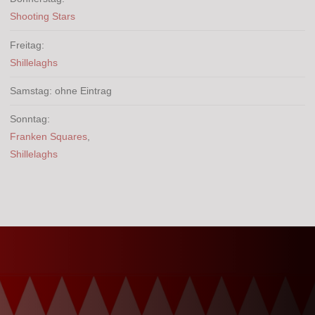
Shooting Stars
Freitag:
Shillelaghs
Samstag: ohne Eintrag
Sonntag:
Franken Squares
,
Shillelaghs