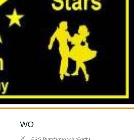
WO
FSG Burgfarrnbach (Fürth)