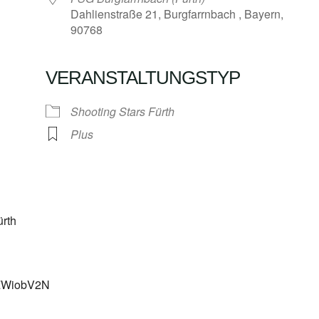
Dahlienstraße 21, Burgfarrnbach , Bayern,
90768
VERANSTALTUNGSTYP
Google Kalender
iCalendar
Shooting Stars Fürth
Plus
ürth
IdZWiobV2N