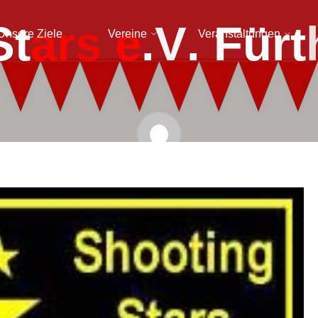
S
t
a
r
s
e
.
V
.
F
ü
r
t
Unsere Ziele
Vereine
Veranstaltungen
admin