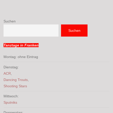
Suchen
Suchen
Tanztage in Franken
Montag: ohne Eintrag
Dienstag:
ACR
,
Dancing Trouts
,
Shooting Stars
Mittwoch:
Sputniks
Donnerstag: