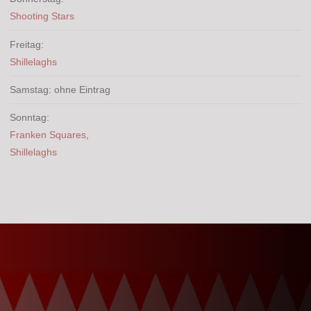
Shooting Stars
Freitag:
Shillelaghs
Samstag: ohne Eintrag
Sonntag:
Franken Squares
,
Shillelaghs