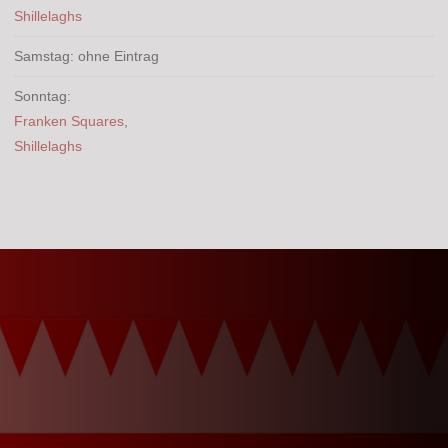
Shillelaghs
Samstag: ohne Eintrag
Sonntag:
Franken Squares
,
Shillelaghs