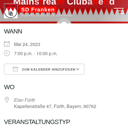
M
a
i
n
s
t
t
r
e
a
m
m
C
l
u
b
a
b
b
e
n
n
d
Zum
SD Franken
Inhalt
SQUARE DANCE IN FRANKEN
springen
WANN
admin
Mai 24, 2023
7:00 p.m. - 10:00 p.m.
ZUM KALENDER HINZUFÜGEN
ICS herunterladen
Google Kalender
WO
Elan Fürth
Kapellenstraße 47, Fürth, Bayern, 90762
VERANSTALTUNGSTYP