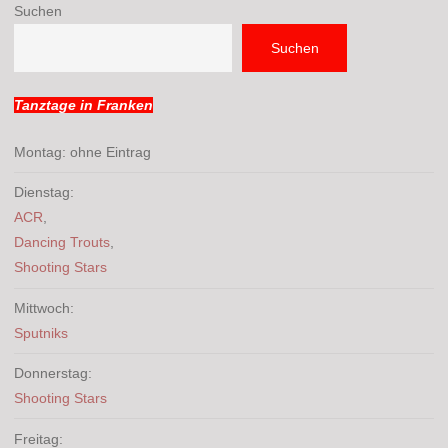
Suchen
Suchen
Tanztage in Franken
Montag: ohne Eintrag
Dienstag:
ACR
,
Dancing Trouts
,
Shooting Stars
Mittwoch:
Sputniks
Donnerstag:
Shooting Stars
Freitag: