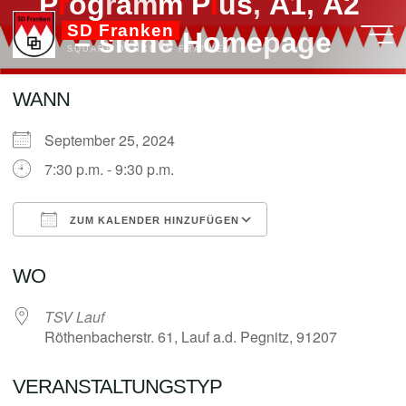
P
r
o
g
r
a
m
m
P
l
l
u
s
,
A
1
,
A
2
Zum
SD Franken
Inhalt
–
s
i
e
h
e
H
o
m
e
p
a
g
e
SQUARE DANCE IN FRANKEN
springen
WANN
September 25, 2024
admin
7:30 p.m. - 9:30 p.m.
ZUM KALENDER HINZUFÜGEN
ICS herunterladen
Google Kalender
WO
TSV Lauf
Röthenbacherstr. 61, Lauf a.d. Pegnitz, 91207
VERANSTALTUNGSTYP