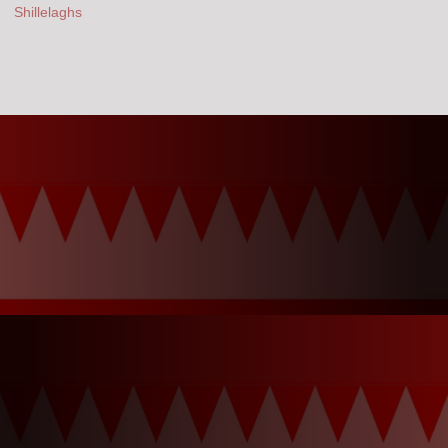
Shillelaghs