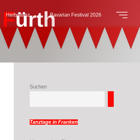
F
ü
r
t
h
Herbsttanz
Bavarian Festival 2026
Suchen
Suchen
Tanztage in Franken