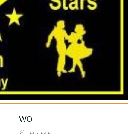
WO
Elan Fürth