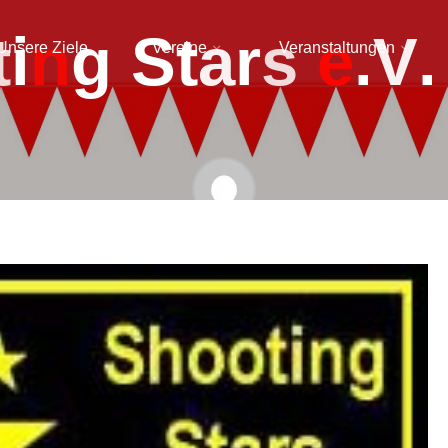
t
i
n
g
S
t
a
r
s
e
.
V
.
Unsere Ziele
Vereine
Veranstaltungen
admin